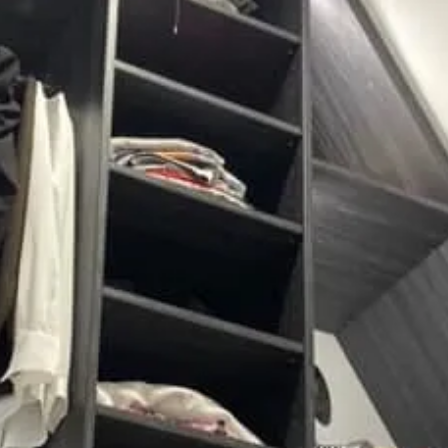
VIBEUF
(76)
Ag' & Bois
Menuisier
-
Plaquiste
15
an
s
d’expérience
Appeler