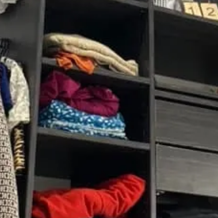
Contacter par email
Partager
Menuisier depuis 15 ans, Henry vous propose ses services pour tous
vos travaux de menuiserie et de plâtrerie. L'entreprise Ag' & Bois
vous apportera conseils et savoir-faire pour vos travaux d'isolation
intérieure, grâce à des matériaux innovants et biosourcés. En neuf ou
en rénovation, il pourra poser les menuiseries de votre habitation
(fenêtres et portes). Grâce à son expérience, il pourra vous guider
dans l'aménagement de votre intérieur : création de dressing,
bibliothèque, pose de verrière... Cet amoureux du bois sera capable
de satisfaire vos envies en vous proposant des fabrications sur
mesure.
Photos
Champs d’actions