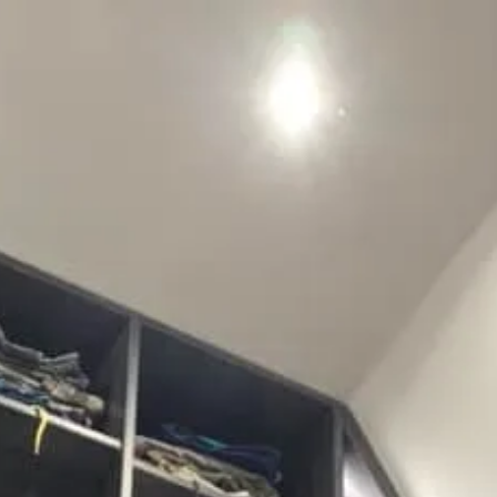
Panneau de gestion des cookies
5
- 23 avis
Accueil
Métiers
Partenaires
Blog
Contact
À propos
Accueil
Métiers
Partenaires
Blog
Contact
À propos
Mentions légales
CGU
Politique de confidentialité
02 35 91 62 68
02 35 91 62 68
Voir les photos