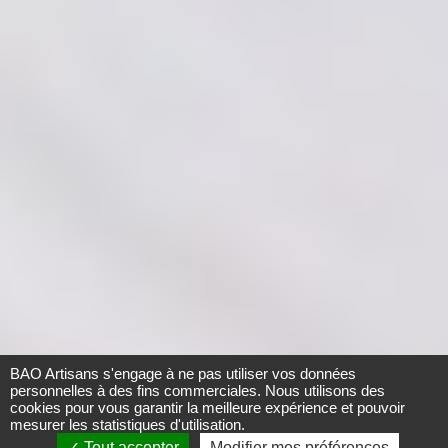
Accueil
Métiers
Partenaires
Blog
Contact
À propos
BAO Artisans s'engage à ne pas utiliser vos données
personnelles à des fins commerciales. Nous utilisons des
Mentions légales
cookies pour vous garantir la meilleure expérience et pouvoir
CGU
mesurer les statistiques d'utilisation.
Politique de confidentialité
Tout accepter
Modifier mes préférences