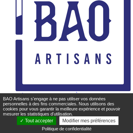
Accueil
Métiers
Partenaires
Blog
Contact
À propos
BAO Artisans s'engage à ne pas utiliser vos données
personnelles à des fins commerciales. Nous utilisons des
Mentions légales
cookies pour vous garantir la meilleure expérience et pouvoir
CGU
mesurer les statistiques d'utilisation.
Politique de confidentialité
Tout accepter
Modifier mes préférences
BAO Artisans ©
2026
Politique de confidentialité