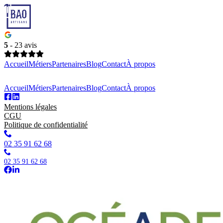
Panneau de gestion des cookies
5
- 23 avis
Accueil
Métiers
Partenaires
Blog
Contact
À propos
Accueil
Métiers
Partenaires
Blog
Contact
À propos
Mentions légales
CGU
Politique de confidentialité
02 35 91 62 68
02 35 91 62 68